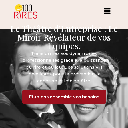
Le Théâtre d'Entreprise : Le
Miroir Révélateur de vos
Équipes.
Transformez vos dynamiques
professionnelles grâce à la puissance
du rire et du jeu. Des solutions RH
innovantes pour la prévention, la
cohésion et le bien-être.
Étudions ensemble vos besoins