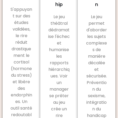
hip
n
S'appuyan
t sur des
Le jeu
Le jeu
études
théâtral
permet
validées,
dédramat
d'aborder
le rire
ise l'échec
les sujets
réduit
et
complexe
drastique
humanise
s de
ment le
les
manière
cortisol
rapports
décalée
(hormone
hiérarchiq
et
du stress)
ues. Voir
sécurisée.
et libère
un
Préventio
des
manager
n du
endorphin
se prêter
sexisme,
es. Un
au jeu
intégratio
outil santé
crée un
n du
redoutabl
rire
handicap